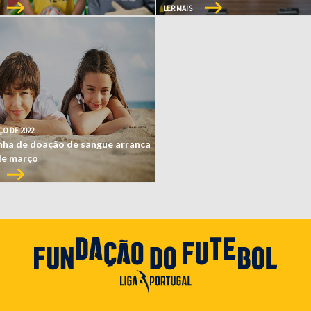
LER MAIS
ÇO DE 2022
ha de doação de sangue arranca
de março